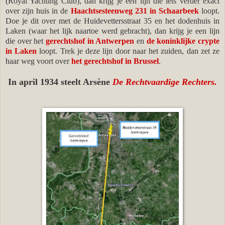
(Royal Yachting Club), dan krijg je een lijn die iets verder exact
over zijn huis in de
Haachtsesteenweg 231 in Schaarbeek
loopt.
Doe je dit over met de Huidevettersstraat 35 en het dodenhuis in
Laken (waar het lijk naartoe werd gebracht), dan krijg je een lijn
die over het
gerechtshof in Antwerpen
en
de koninklijke crypte
in Laken
loopt. Trek je deze lijn door naar het zuiden, dan zet ze
haar weg voort over
het gerechtshof in Brussel
.
In april 1934 steelt Arsène
De Rechtvaardige Rechters.