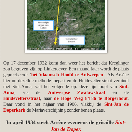
Op 17 december 1932 komt dan weer het bericht dat Kreglinger
zou begraven zijn op Linkeroever. Een maand later wordt de plaats
gepreciseerd: ‘
het Vlaamsch Hoofd te Antwerpen
’. Als Arsène
hier nu dezelfde methode toepast en de Huidevettersstraat verbindt
met Sint-Anna, valt het volgende op: deze lijn loopt van
Sint-
Anna
, via de
Antwerpse Zwaluwstraat
en de
Huidevettersstraat
,
naar
de Hoge Weg 84-86 te Borgerhout
.
Daar vond in het najaar van 1906, vlakbij de
Sint-Jan de
Doperkerk
de Mariaverschijning zonder benen plaats.
In april 1934 steelt Arsène eveneens de grisaille
Sint-
Jan de Doper.