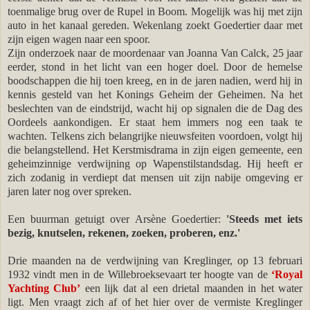
toenmalige brug over de Rupel in Boom. Mogelijk was hij met zijn
auto in het kanaal gereden. Wekenlang zoekt Goedertier daar met
zijn eigen wagen naar een spoor.
Zijn onderzoek naar de moordenaar van Joanna Van Calck, 25 jaar
eerder, stond in het licht van een hoger doel. Door de hemelse
boodschappen die hij toen kreeg, en in de jaren nadien, werd hij in
kennis gesteld van het Konings Geheim der Geheimen. Na het
beslechten van de eindstrijd, wacht hij op signalen die de Dag des
Oordeels aankondigen. Er staat hem immers nog een taak te
wachten. Telkens zich belangrijke nieuwsfeiten voordoen, volgt hij
die belangstellend. Het Kerstmisdrama in zijn eigen gemeente, een
geheimzinnige verdwijning op Wapenstilstandsdag. Hij heeft er
zich zodanig in verdiept dat mensen uit zijn nabije omgeving er
jaren later nog over spreken.
Een buurman getuigt over Arsène Goedertier:
'Steeds met iets
bezig, knutselen, rekenen, zoeken, proberen, enz.'
Drie maanden na de verdwijning van Kreglinger, op 13 februari
1932 vindt men in de Willebroeksevaart ter hoogte van de
‘Royal
Yachting Club’
een lijk dat al een drietal maanden in het water
ligt. Men vraagt zich af of het hier over de vermiste Kreglinger