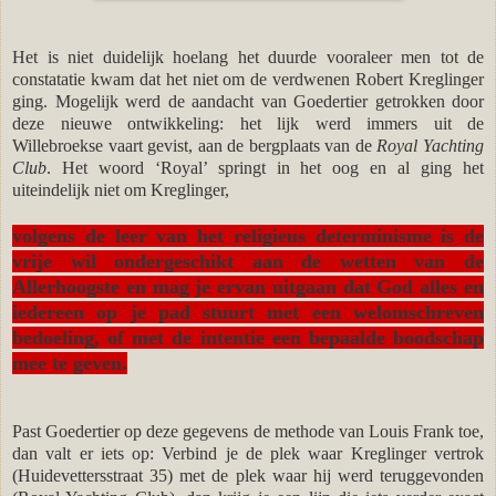
Het is niet duidelijk hoelang het duurde vooraleer men tot de
constatatie kwam dat het niet om de verdwenen Robert Kreglinger
ging. Mogelijk werd de aandacht van Goedertier getrokken door
deze nieuwe ontwikkeling: het lijk werd immers uit de
Willebroekse vaart gevist, aan de bergplaats van de
Royal Yachting
Club
. Het woord ‘Royal’ springt in het oog en al ging het
uiteindelijk niet om Kreglinger,
volgens de leer van het religieus determinisme is de
vrije wil ondergeschikt aan de wetten van de
Allerhoogste en mag je ervan uitgaan dat God alles en
iedereen op je pad stuurt met een welomschreven
bedoeling, of met de intentie een bepaalde boodschap
mee te geven.
Past Goedertier op deze gegevens de methode van Louis Frank toe,
dan valt er iets op: Verbind je de plek waar Kreglinger vertrok
(Huidevettersstraat 35) met de plek waar hij werd teruggevonden