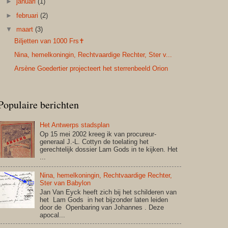
►
januari
(1)
►
februari
(2)
▼
maart
(3)
Biljetten van 1000 Frs✝
Nina, hemelkoningin, Rechtvaardige Rechter, Ster v...
Arsène Goedertier projecteert het sterrenbeeld Orion
Populaire berichten
Het Antwerps stadsplan
Op 15 mei 2002 kreeg ik van procureur-
generaal J.-L. Cottyn de toelating het
gerechtelijk dossier Lam Gods in te kijken. Het
...
Nina, hemelkoningin, Rechtvaardige Rechter,
Ster van Babylon
Jan Van Eyck heeft zich bij het schilderen van
het Lam Gods in het bijzonder laten leiden
door de Openbaring van Johannes . Deze
apocal...