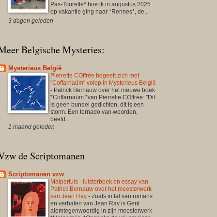
Pas-Tourette* hoe ik in augustus 2025
op vakantie ging naar *Rennes*, de...
3 dagen geleden
Meer Belgische Mysteries:
Mysterieus België
Pierrette COffrée begeeft zich met
"Coffarnaüm" volop in Mysterieus België
-
Patrick Bernauw over het nieuwe boek
*Coffarnaüm *van Pierrette COffrée: "Dit
is geen bundel gedichten, dit is een
storm. Een tornado van woorden,
beeld...
1 maand geleden
Vzw de Scriptomanen
Scriptomanen vzw
Malpertuis - luisterboek en essay van
Patrick Bernauw over het meesterwerk
van Jean Ray
-
Zoals in tal van romans
en verhalen van Jean Ray is Gent
alomtegenwoordig in zijn meesterwerk