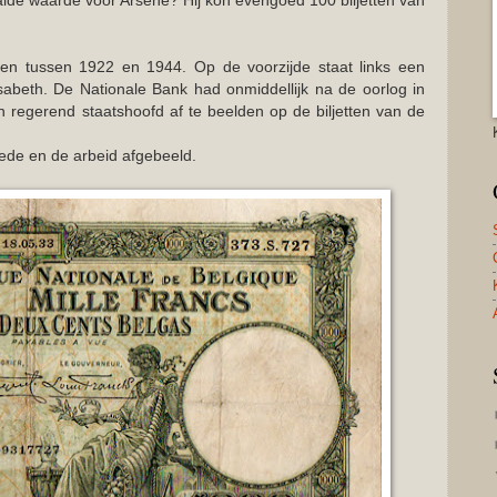
paalde waarde voor Arsène? Hij kon evengoed 100 biljetten van
ven tussen 1922 en 1944. Op de voorzijde staat links een
isabeth. De Nationale Bank had onmiddellijk na de oorlog in
en regerend staatshoofd af te beelden op de biljetten van de
rede en de arbeid afgebeeld.