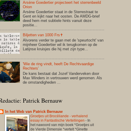
Arsène Goedertier projecteert het sterrenbeeld
Orion
Arsène Goedertier staat in de Sterrestraat te
Gent en kijkt naar het oosten. De AMDG-brief
deed hem met subtiele hints vanuit deze
positie...
Biljetten van 1000 Frs✝
Alvorens verder te gaan met de 'speurtocht' van
mijnheer Goedertier wil ik terugkomen op de
Latijnse kruisjes die hij met zijn type...
'Wie de ring vindt, heeft De Rechtvaardige
Rechters'
De kans bestaat dat Jozef Vanderveken door
Max Winders in vertrouwen werd genomen. Als
de omstandigheden ...
Redactie: Patrick Bernauw
In het Web van Patrick Bernauw
Groetjes uit Brocéliande - verhalend
essay in Fantastische Vertellingen
-
In
het nawoord van mijn boek *Groetjes uit
de Vierde Dimensie *vertelt *Ginette