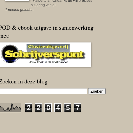
*Malpertuis. *Ondanks de vrij precieze
situering van di...
1 maand geleden
POD & ebook uitgave in samenwerking
met:
Zoeken in deze blog
2
2
0
4
5
7