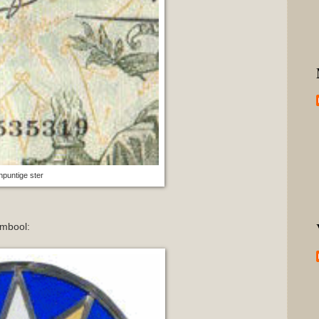
enpuntige ster
ymbool: