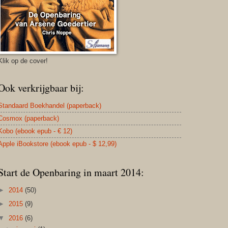
Klik op de cover!
Ook verkrijgbaar bij:
Standaard Boekhandel (paperback)
Cosmox (paperback)
Kobo (ebook epub - € 12)
Apple iBookstore (ebook epub - $ 12,99)
Start de Openbaring in maart 2014:
►
2014
(50)
►
2015
(9)
▼
2016
(6)