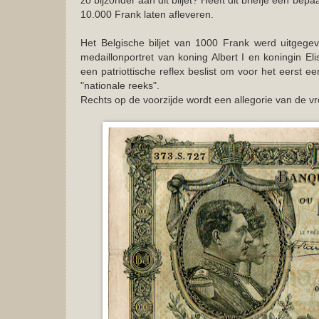
zo bijzonder aan dit biljet? Heeft dit briefje een be
10.000 Frank laten afleveren.
Het Belgische biljet van 1000 Frank werd uitgege
medaillonportret van koning Albert I en koningin El
een patriottische reflex beslist om voor het eerst e
"nationale reeks".
Rechts op de voorzijde wordt een allegorie van de v